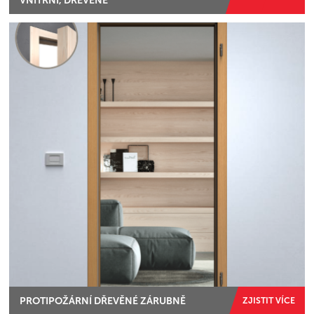
VNITŘNÍ, DŘEVĚNÉ
PROTIPOŽÁRNÍ DŘEVĚNÉ ZÁRUBNĚ
ZJISTIT VÍCE