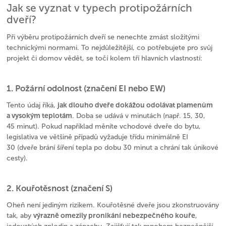
Jak se vyznat v typech protipožárních
dveří?
Při výběru protipožárních dveří se nenechte zmást složitými
technickými normami. To nejdůležitější, co potřebujete pro svůj
projekt či domov vědět, se točí kolem tří hlavních vlastností:
1. Požární odolnost (značení EI nebo EW)
jak dlouho dveře dokážou odolávat plamenům
Tento údaj říká,
a vysokým teplotám
. Doba se udává v minutách (např. 15, 30,
45 minut). Pokud například měníte vchodové dveře do bytu,
legislativa ve většině případů vyžaduje třídu minimálně EI
30 (dveře brání šíření tepla po dobu 30 minut a chrání tak únikové
cesty).
2. Kouřotěsnost (značení S)
Oheň není jediným rizikem. Kouřotěsné dveře jsou zkonstruovány
výrazně omezily pronikání nebezpečného kouře
tak, aby
,