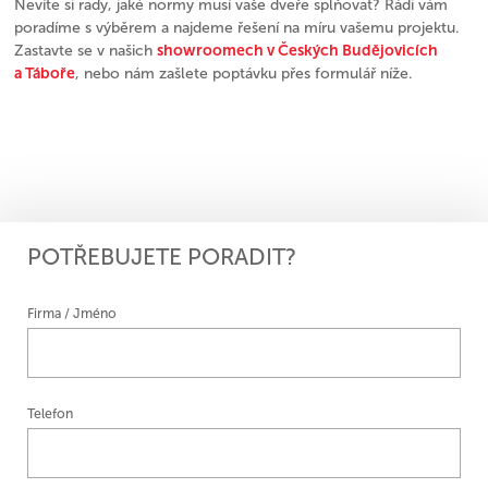
Nevíte si rady, jaké normy musí vaše dveře splňovat? Rádi vám
poradíme s výběrem a najdeme řešení na míru vašemu projektu.
showroomech v Českých Budějovicích
Zastavte se v našich
a Táboře
, nebo nám zašlete poptávku přes formulář níže.
POTŘEBUJETE PORADIT?
Firma / Jméno
Telefon