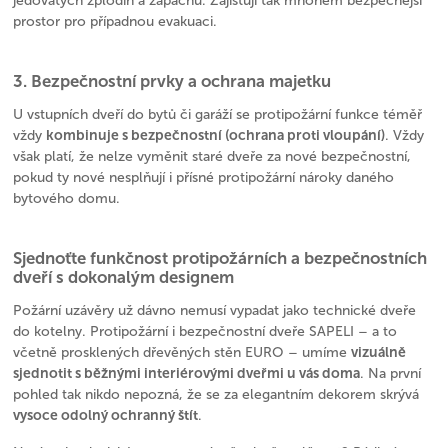
jedovatých zplodin a zápachu. Zajišťují tak mnohem bezpečnější
prostor pro případnou evakuaci.
3. Bezpečnostní prvky a ochrana majetku
U vstupních dveří do bytů či garáží se protipožární funkce téměř
kombinuje s bezpečnostní (ochrana proti vloupání)
vždy
. Vždy
však platí, že nelze vyměnit staré dveře za nové bezpečnostní,
pokud ty nové nesplňují i přísné protipožární nároky daného
bytového domu.
Sjednoťte funkčnost protipožárních a bezpečnostních
dveří s dokonalým designem
Požární uzávěry už dávno nemusí vypadat jako technické dveře
do kotelny. Protipožární i bezpečnostní dveře SAPELI – a to
vizuálně
včetně prosklených dřevěných stěn EURO – umíme
sjednotit s běžnými interiérovými dveřmi u vás doma
. Na první
pohled tak nikdo nepozná, že se za elegantním dekorem skrývá
vysoce odolný ochranný štít
.