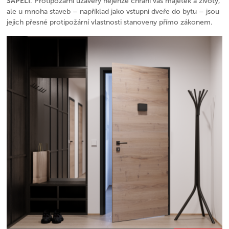
SAPELI
. Protipožární uzávěry nejenže chrání váš majetek a životy,
ale u mnoha staveb – například jako vstupní dveře do bytu – jsou
jejich přesné protipožární vlastnosti stanoveny přímo zákonem.