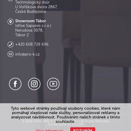
Technologický dvůr
U Voříškova dvora 2867,
České Budějovice
Showroom Tábor
(dříve Sapsevis s.r.o.)
Nerudova 3078,
Tábor 2
+420 608 729 696
info@pro-k.cz
Tyto webové stránky používají soubory cookies, které nám
pomáhají zlepšovat naše služby, personalizovat reklamy a
analyzovat návštěvnost. Používáním našich stránek s tímto
souhlasíte.
© 2016-2026, PRO-K České Budějovice All Rights Reserved.
Tvorba www S2 STUDIO
Více informací
ROZUMÍM