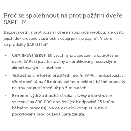
Proč se spolehnout na protipožární dveře
SAPELI?
Bezpečnostní a protipožární dveře nabízí řada výrobců, ale často
jejich deklarované vlastnosti existují jen "na papíře". V čem
se produkty SAPELI liší?
Certifikovaná kvalita:
všechny protipožární a kouřotěsné
dveře SAPELI jsou testovány a certifikovány nezávislými
akreditovanými zkušebnami.
Testováno v reálném prostředí:
dveře SAPELI dokáží zastavit
až na 45 minut
šíření ohně
, zatímco některé běžné produkty
na trhu propustí oheň už po 5 minutách.
Extrémní výdrž a dlouhá záruka:
závěsy a konstrukce
se testují na 200 000 otevření (což odpovídá 25 letům
běžného provozu). Na celý dveřní komplet je navíc
poskytována prodloužená 5letá záruka.