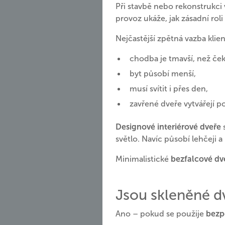
Při stavbě nebo rekonstrukci 
provoz ukáže, jak zásadní roli 
Nejčastější zpětná vazba klie
chodba je tmavší, než čeka
byt působí menší,
musí svítit i přes den,
zavřené dveře vytvářejí po
Designové interiérové dveře
s
světlo. Navíc působí lehčeji 
Minimalistické
bezfalcové dv
Jsou skleněné d
Ano – pokud se použije
bezp