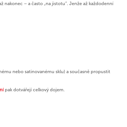
 až nakonec – a často „na jistotu“. Jenže až každodenní
čnému nebo satinovanému sklu) a současně propustit
ní
pak dotvářejí celkový dojem.