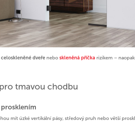
u
celoskleněné dveře
nebo
skleněná příčka
rizikem – naopak 
í pro tmavou chodbu
m prosklením
ou mít úzké vertikální pásy, středový pruh nebo větší prosk