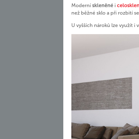
Moderní
skleněné
i
celoskle
než běžné sklo a při rozbití 
U vyšších nároků lze využít i