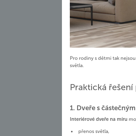
Pro rodiny s dětmi tak nejso
světla.
Praktická řešen
1. Dveře s částečný
Interiérové dveře na míru
moh
přenos světla,