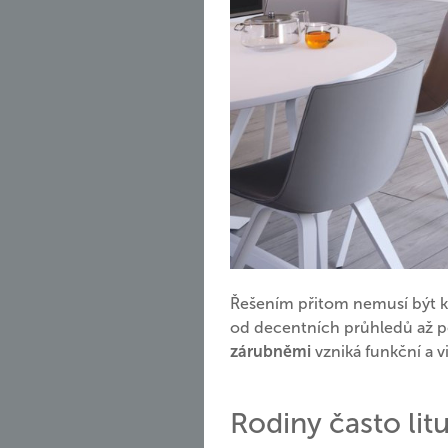
Řešením přitom nemusí být k
od decentních průhledů až 
zárubněmi
vzniká funkční a vi
Rodiny často litu