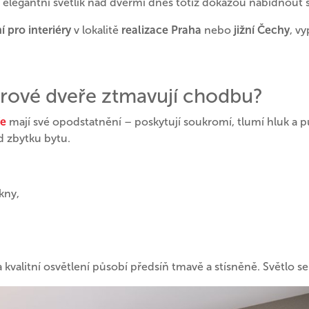
elegantní světlík nad dveřmi dnes totiž dokážou nabídnout 
 pro interiéry
v lokalitě
realizace Praha
nebo
jižní Čechy
, v
érové dveře ztmavují chodbu?
ře
mají své opodstatnění – poskytují soukromí, tlumí hluk a p
d zbytku bytu.
kny,
 a kvalitní osvětlení působí předsíň tmavě a stísněně. Světlo