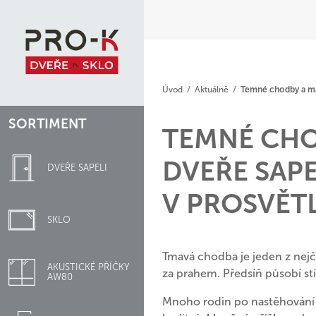
Úvod
/
Aktuálně
/
Temné chodby a mal
SORTIMENT
TEMNÉ CHO
DVEŘE SAPE
DVEŘE SAPELI
V PROSVĚT
SKLO
Tmavá chodba je jeden z nejč
AKUSTICKÉ PŘÍČKY
za prahem. Předsíň působí stí
AW80
Mnoho rodin po nastěhování p