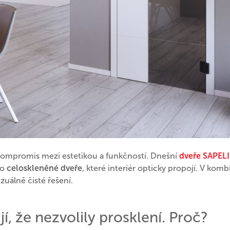
ompromis mezi estetikou a funkčností. Dnešní
dveře SAPELI
po
celoskleněné dveře
, které interiér opticky propojí. V komb
zuálně čisté řešení.
jí, že nezvolily prosklení. Proč?