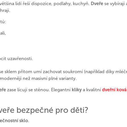
většina lidí řeší dispozice, podlahy, kuchyň.
Dveře
se vybírají
hrají.
ntů:
li,
cit uzavřenosti.
e sklem přitom umí zachovat soukromí (například díky mlé
a moderněji než masivní plné varianty.
eře
zase lícují se stěnou. Elegantní
kliky
a kvalitní
dveřní ková
veře bezpečné pro děti?
ečnostní sklo
.