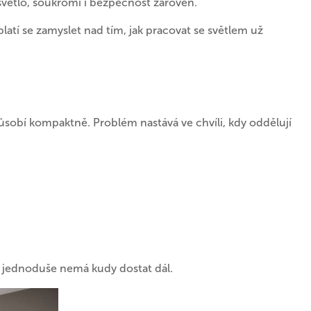
světlo, soukromí i bezpečnost zároveň.
yplatí se zamyslet nad tím, jak pracovat se světlem už
ůsobí kompaktně. Problém nastává ve chvíli, kdy oddělují
 se jednoduše nemá kudy dostat dál.