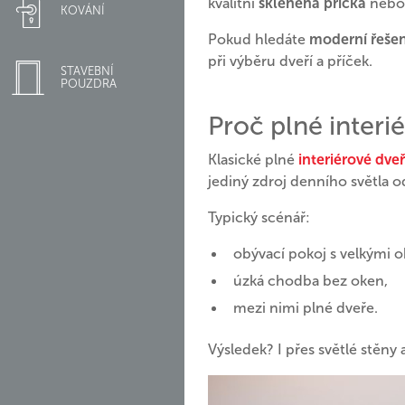
kvalitní
skleněná příčka
nebo 
KOVÁNÍ
Pokud hledáte
moderní řešení
při výběru dveří a příček.
STAVEBNÍ
POUZDRA
Proč plné interi
Klasické plné
interiérové dve
jediný zdroj denního světla o
Typický scénář:
obývací pokoj s velkými o
úzká chodba bez oken,
mezi nimi plné dveře.
Výsledek? I přes světlé stěny