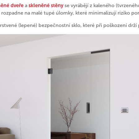
něné dveře
a
skleněné stěny
se vyrábějí z kaleného (tvrzenéh
se rozpadne na malé tupé úlomky, které minimalizují riziko po
 vrstvené (lepené) bezpečnostní sklo, které při poškození drží