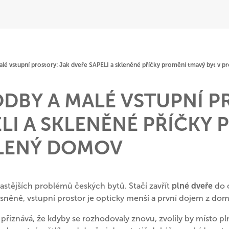
é vstupní prostory: Jak dveře SAPELI a skleněné příčky promění tmavý byt v 
DBY A MALÉ VSTUPNÍ P
LI A SKLENĚNÉ PŘÍČKY
LENÝ DOMOV
astějších problémů českých bytů. Stačí zavřít
plné
dveře
do o
sněně, vstupní prostor je opticky menší a první dojem z dom
řiznává, že kdyby se rozhodovaly znovu, zvolily by místo pl