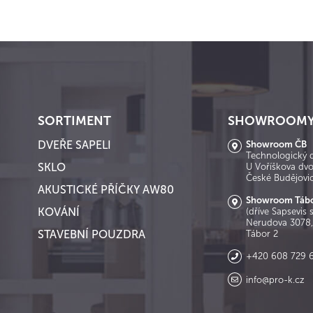
SORTIMENT
SHOWROOMY
DVEŘE SAPELI
Showroom ČB
Technologický 
SKLO
U Voříškova dv
České Budějovi
AKUSTICKÉ PŘÍČKY AW80
Showroom Táb
KOVÁNÍ
(dříve Sapsevis s
Nerudova 3078,
STAVEBNÍ POUZDRA
Tábor 2
+420 608 729 
info@pro-k.cz