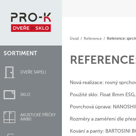
Úvod
/
Reference
/
Reference: sprc
SORTIMENT
REFERENCE
DVEŘE SAPELI
Nová realizace: rovný sprch
Použité sklo: Float 8mm ESG,
SKLO
Povrchová úprava: NANOSHIE
AKUSTICKÉ PŘÍČKY
Rozměry a zaměření dle přesn
AW80
Kování a panty: BARTOSINI 