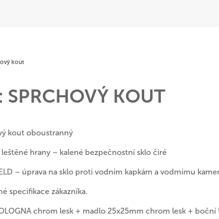
hový kout
: SPRCHOVÝ KOUT
ový kout oboustranný
 leštěné hrany – kalené bezpečnostní sklo čiré
LD – úprava na sklo proti vodním kapkám a vodmímu kame
é specifikace zákazníka.
BOLOGNA chrom lesk + madlo 25x25mm chrom lesk + boční 