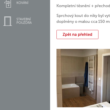
KOVÁNÍ
Kompletní těsnění + přecho
Sprchový kout do niky byl vy
STAVEBNÍ
doplněny o malou cca 150 mm
POUZDRA
Zpět na přehled