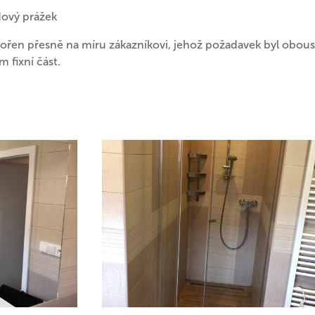
dový prážek
tořen přesně na míru zákazníkovi, jehož požadavek byl oboust
 fixní část.