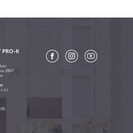
 PRO-K
dvůr
ora 2867,
ce
or
.r.o.)
696